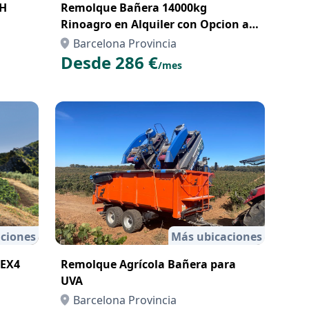
6H
Remolque Bañera 14000kg
Rinoagro en Alquiler con Opcion a
Compra con Renting
Barcelona Provincia
Desde 286 €
/mes
ciones
Más ubicaciones
REX4
Remolque Agrícola Bañera para
UVA
Barcelona Provincia