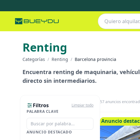
Renting
Categorías
/
Renting
/
Barcelona provincia
Encuentra renting de maquinaria, vehículo
directo sin intermediarios.
57
anuncios encontrad
Filtros
Limpiar todo
PALABRA CLAVE
Anuncio desta
ANUNCIO DESTACADO