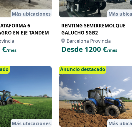
Más ubicaciones
Más ubica
LATAFORMA 6
RENTING SEMIRREMOLQUE
GRO EN EJE TANDEM
GALUCHO SGB2
ovincia
Barcelona Provincia
 €
Desde 1200 €
/mes
/mes
cado
Anuncio destacado
Más ubicaciones
Más ubica