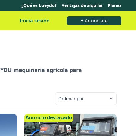
¿Qué es bueydu?
Ventajas de alquilar
Planes
Inicia sesión
+ Anúnciate
BUEYDU maquinaria agrícola para
Anuncio destacado