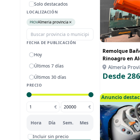
Solo destacados
LOCALIZACIÓN
Almeria provincia
PROV
FECHA DE PUBLICACIÓN
Remolque Bañe
Hoy
Rinoagro en Al
Compra con Re
Últimos 7 días
Almería Provi
Desde 286
Últimos 30 días
PRECIO
Anuncio desta
€
-
€
Hora
Día
Sem.
Mes
Incluir sin precio