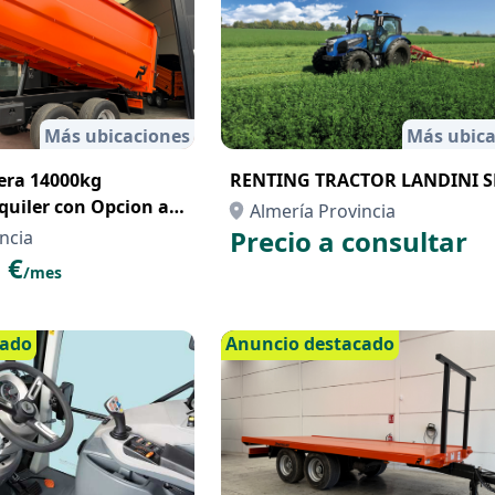
Más ubicaciones
Más ubica
ra 14000kg
RENTING TRACTOR LANDINI SE
quiler con Opcion a
Almería Provincia
nting
Precio a consultar
ncia
 €
/mes
cado
Anuncio destacado