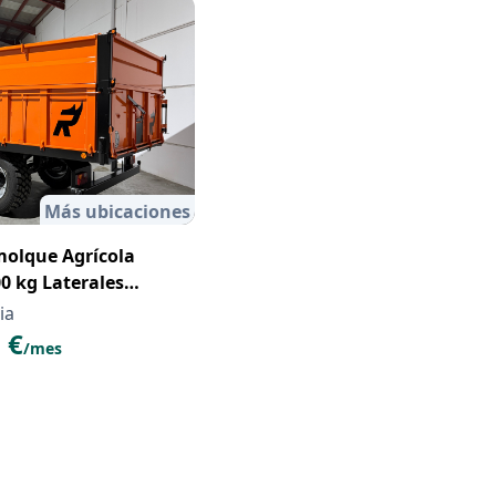
Más ubicaciones
molque Agrícola
terales
ia
 €
/mes