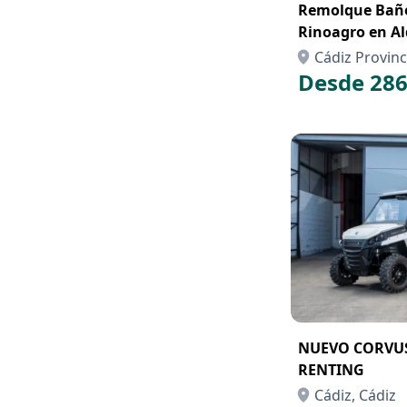
Remolque Bañe
Rinoagro en Al
Compra con Re
Cádiz Provinc
Desde 286
NUEVO CORVUS
RENTING
Cádiz, Cádiz