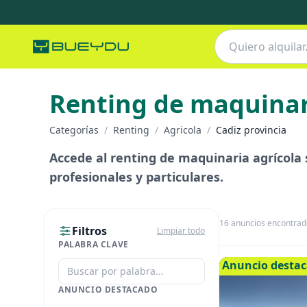
Renting de maquinar
Categorías
/
Renting
/
Agricola
/
Cadiz provincia
Accede al renting de maquinaria agrícola s
profesionales y particulares.
16
anuncios encontrad
Filtros
Limpiar todo
PALABRA CLAVE
Anuncio desta
ANUNCIO DESTACADO