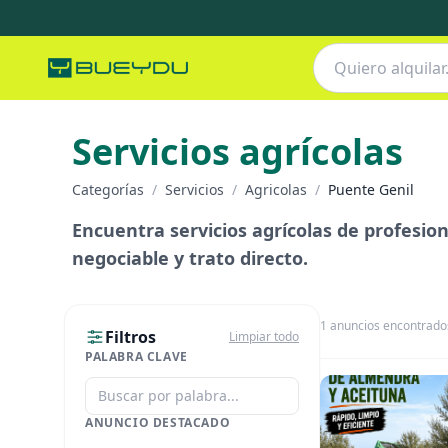
Servicios agrícolas
Categorías
/
Servicios
/
Agricolas
/
Puente Genil
Encuentra servicios agrícolas de profesio
negociable y trato directo.
1
anuncios encontrado
Filtros
Limpiar todo
PALABRA CLAVE
ANUNCIO DESTACADO