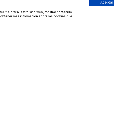
Aceptar
para mejorar nuestro sitio web, mostrar contenido
ra obtener más información sobre las cookies que
Contacto
Avisos legales
contacto@bueydu.com
Blog
Soporte técnico
Preguntas frecuentes
Whatsapp Bueydu
Términos y condiciones
Política de privacidad