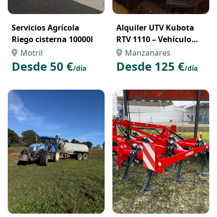
Servicios Agrícola
Alquiler UTV Kubota
Riego cisterna 10000l
RTV 1110 – Vehículo
Todoterreno
Motril
Manzanares
Profesional para
Desde 50 €
Desde 125 €
/día
/día
Trabajos en el Campo o
la Obra