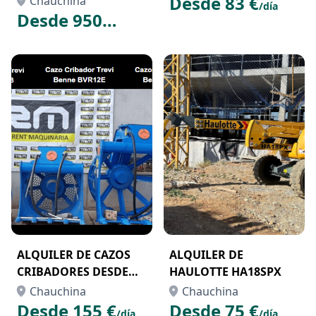
Desde 83 €
Chauchina
/día
Desde 950
€
/semana
ALQUILER DE CAZOS
ALQUILER DE
CRIBADORES DESDE
HAULOTTE HA18SPX
9TN A 30TN
Chauchina
Chauchina
Desde 155 €
Desde 75 €
/día
/día