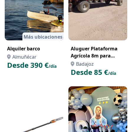
Más ubicaciones
Alquiler barco
Aluguer Plataforma
Agrícola 8m para
Almuñécar
Transporte de Painéis
Desde 390 €
Badajoz
/día
Solares – Parques
Desde 85 €
/día
Fotovoltaicos Portugal