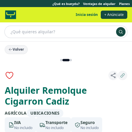
¿Qué es bueydu?
Ventajas de alquilar
Planes
Inicia sesión
+ Anúnciate
Volver
Anuncio destacado
Alquiler Remolque
Cigarron Cadiz
AGRÍCOLA
UBICACIONES
IVA
Transporte
Seguro
No incluido
No incluido
No incluido