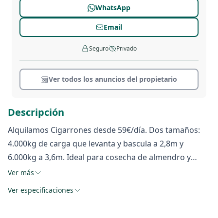
WhatsApp
Email
Seguro
Privado
Ver todos los anuncios del propietario
Descripción
Alquilamos Cigarrones desde 59€/día. Dos tamaños:
4.000kg de carga que levanta y bascula a 2,8m y
6.000kg a 3,6m. Ideal para cosecha de almendro y
olivar. Ubicación Córdoba A45 Km5 Salida 5. Ubicación
Ver más
Fuente Palmera Ctra Palma del Rio Km1
Ver especificaciones