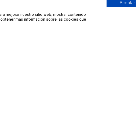
Aceptar
para mejorar nuestro sitio web, mostrar contenido
ra obtener más información sobre las cookies que
Contacto
Avisos legales
contacto@bueydu.com
Blog
Soporte técnico
Preguntas frecuentes
Whatsapp Bueydu
Términos y condiciones
Política de privacidad