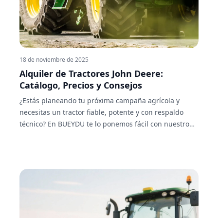
18 de noviembre de 2025
Alquiler de Tractores John Deere:
Catálogo, Precios y Consejos
¿Estás planeando tu próxima campaña agrícola y
necesitas un tractor fiable, potente y con respaldo
técnico? En BUEYDU te lo ponemos fácil con nuestro
servicio de alquiler de tractores John Deere en toda
España. Tanto si eres agricultor profesional como
cooperativa o empresa agroindustrial, aquí
encontrarás el modelo perfecto para tus tareas, con
precios transparentes, soporte total y garantías que
dan tranquilidad.