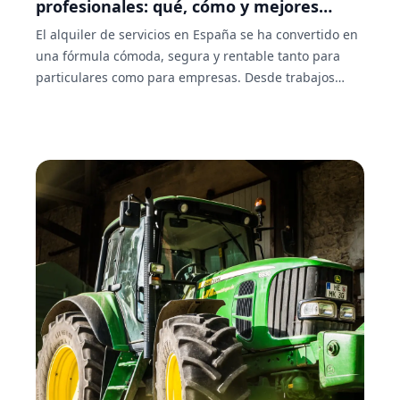
profesionales: qué, cómo y mejores
opciones
El alquiler de servicios en España se ha convertido en
una fórmula cómoda, segura y rentable tanto para
particulares como para empresas. Desde trabajos
agrícolas con maquinaria especializada hasta limpiar
un jardín o montar un evento, este modelo permite
acceder a soluciones profesionales sin tener que
comprar equipos ni asumir costes de plantilla. En esta
guía te contamos todo lo que necesitas saber: qué
servicios puedes alquilar, cómo funciona el proceso,
en qué fijarte al contratar y qué dice la normativa
vigente.