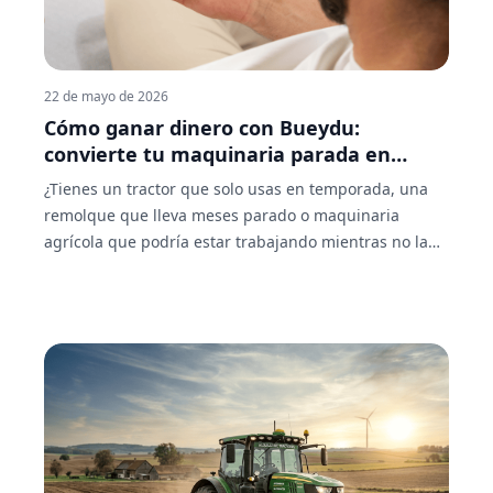
cuándo tiene sentido frente a la compra, y qué
maquinaria puedes encontrar disponible en BUEYDU.
22 de mayo de 2026
Cómo ganar dinero con Bueydu:
convierte tu maquinaria parada en
ingresos reales
¿Tienes un tractor que solo usas en temporada, una
remolque que lleva meses parado o maquinaria
agrícola que podría estar trabajando mientras no la
necesitas? En España, miles de propietarios tienen
equipos que se deprecian en el garaje cuando
podrían estar generando ingresos. Bueydu existe
precisamente para eso. En este artículo te explicamos
cómo convertir tu maquinaria parada en una fuente
de ingresos de dos formas o métodos posibles, paso a
paso, tanto si quieres sacarle un rendimiento extra a
lo que ya tienes como si estás pensando en crear una
empresa profesional de alquiler o renting de