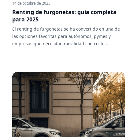
14 de octubre de 2025
Renting de furgonetas: guía completa
para 2025
El renting de furgonetas se ha convertido en una de
las opciones favoritas para autónomos, pymes y
empresas que necesitan movilidad con costes
predecibles y cero quebraderos de cabeza. Si buscas
entender, sin letra pequeña, qué incluye realmente un
renting, cómo se compara con otras fórmulas, qué
impacto tiene en fiscalidad, ZBE y etiquetas DGT, y qué
mirar antes de firmar, esta guía es para ti. Está
pensada con intención informacional: explicar, aclarar
y ayudarte a decidir.