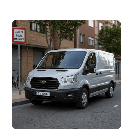
En BUEYDU, la plataforma gratuita de alquiler entre
particulares y profesionales, puedes publicar tu
tractor sin coste alguno o alquilar el que mejor se
adapte a tus necesidades de forma rápida,
transparente y sin intermediarios. Este modelo
colaborativo permite optimizar los recursos
disponibles, reducir costes de mantenimiento y
acceder a maquinaria moderna sin tener que hacer
grandes inversiones. Ya seas un profesional del
campo, una cooperativa o un particular, el renting de
tractores en BUEYDU te abre la puerta a nuevas
oportunidades.