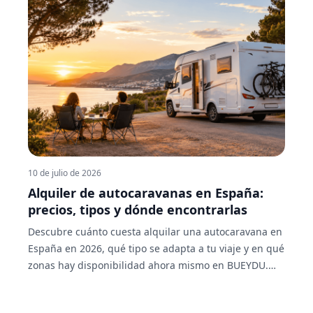
de maquinaria donde particulares y profesionales
publican y alquilan directamente entre ellos, sin
intermediarios. Como un Wallapop del alquiler, pero
especializado en maquinaria agrícola, de
construcción, forestal y vehículos. Buscas, comparas,
contactas con el propietario y alquilas, todo desde la
misma plataforma. Ahora mismo hay más de 1000
anuncios activos en BUEYDU, con 103 anuncios nuevos
publicados solo el último mes. Esto es lo que necesitas
saber sobre cómo funciona y qué puedes alquilar.
10 de julio de 2026
Alquiler de autocaravanas en España:
precios, tipos y dónde encontrarlas
Descubre cuánto cuesta alquilar una autocaravana en
España en 2026, qué tipo se adapta a tu viaje y en qué
zonas hay disponibilidad ahora mismo en BUEYDU.
Sin intermediarios, trato directo con el propietario.