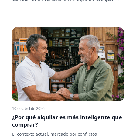
otro activo sin tener que comprarlo. La respuesta
corta: depende de tu situación. La respuesta larga es
este artículo. "El renting no es un gasto; es una
herramienta financiera que, bien usada, puede
mejorar la liquidez y la fiscalidad de tu empresa de
forma notable." Si eres autónomo o empresa y
necesitas un producto actualizado, con costes
predecibles y ventajas fiscales, el renting casi siempre
interesa. Si eres particular y valoras la flexibilidad
sobre la propiedad, también puede ser una opción
atractiva. Sigue leyendo para entender exactamente
por qué (y cuándo no).
10 de abril de 2026
¿Por qué alquilar es más inteligente que
comprar?
El contexto actual, marcado por conflictos