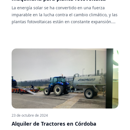
La energía solar se ha convertido en una fuerza
imparable en la lucha contra el cambio climático, y las
plantas fotovoltaicas están en constante expansión.
Pero, ¿cómo se lleva a cabo la construcción de estas
plantas? Aquí es donde entra en juego el alquiler de
maquinaria para planta fotovoltaica. En este artículo,
exploraremos cómo el alquiler de maquinaria se ha
convertido en una opción inteligente para las
empresas y desarrolladores que desean impulsar la
energía solar.
23 de octubre de 2024
Alquiler de Tractores en Córdoba