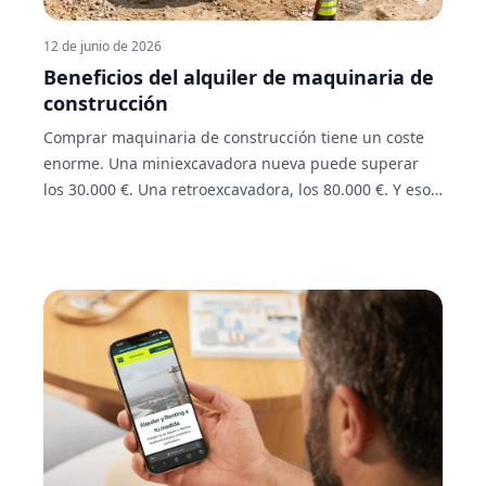
12 de junio de 2026
Beneficios del alquiler de maquinaria de
construcción
Comprar maquinaria de construcción tiene un coste
enorme. Una miniexcavadora nueva puede superar
los 30.000 €. Una retroexcavadora, los 80.000 €. Y eso
sin contar el seguro, el mantenimiento, el almacenaje
y la amortización. Para muchas obras, ese desembolso
no tiene ningún sentido. Sobre todo cuando el equipo
solo lo vas a necesitar unos días, una semana o para
una fase concreta del proyecto. El alquiler de
maquinaria de construcción resuelve exactamente ese
problema. Pagas por lo que usas, tienes acceso a la
máquina que necesitas en cada momento, y no
arrastras ningún coste fijo cuando la obra termina. En
este artículo te explicamos cuáles son los beneficios
reales del alquiler en el sector de la construcción,