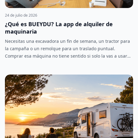
24 de julio de 2026
¿Qué es BUEYDU? La app de alquiler de
maquinaria
Necesitas una excavadora un fin de semana, un tractor para
la campaña o un remolque para un traslado puntual.
Comprar esa máquina no tiene sentido si solo la vas a usar
unos días al año, y llamar a cinco empresas de alquiler para
comparar precios tampoco es precisamente rápido. BUEYDU
nace para resolver justo eso: es una app y plataforma de
alquiler de maquinaria donde particulares y profesionales
publican y alquilan directamente entre ellos, sin
intermediarios. Como un Wallapop del alquiler, pero
especializado en maquinaria agrícola, de construcción,
forestal y vehículos. Buscas, comparas, contactas con el
propietario y alquilas, todo desde la misma plataforma.
Ahora mismo hay más de 1000 anuncios activos en BUEYDU,
con 103 anuncios nuevos publicados solo el último mes. Esto