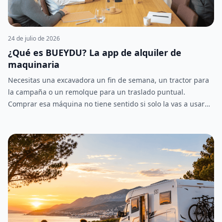
24 de julio de 2026
¿Qué es BUEYDU? La app de alquiler de
maquinaria
Necesitas una excavadora un fin de semana, un tractor para
la campaña o un remolque para un traslado puntual.
Comprar esa máquina no tiene sentido si solo la vas a usar
unos días al año, y llamar a cinco empresas de alquiler para
comparar precios tampoco es precisamente rápido. BUEYDU
nace para resolver justo eso: es una app y plataforma de
alquiler de maquinaria donde particulares y profesionales
publican y alquilan directamente entre ellos, sin
intermediarios. Como un Wallapop del alquiler, pero
especializado en maquinaria agrícola, de construcción,
forestal y vehículos. Buscas, comparas, contactas con el
propietario y alquilas, todo desde la misma plataforma.