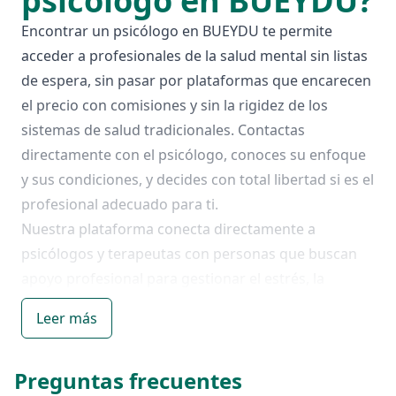
psicólogo en BUEYDU?
Encontrar un psicólogo en BUEYDU te permite
acceder a profesionales de la salud mental sin listas
de espera, sin pasar por plataformas que encarecen
el precio con comisiones y sin la rigidez de los
sistemas de salud tradicionales. Contactas
directamente con el psicólogo, conoces su enfoque
y sus condiciones, y decides con total libertad si es el
profesional adecuado para ti.
Nuestra plataforma conecta directamente a
psicólogos y terapeutas con personas que buscan
apoyo profesional para gestionar el estrés, la
ansiedad, problemas de pareja, duelos, dificultades
Leer más
emocionales o cualquier otra situación que requiera
acompañamiento psicológico. Sin tarifas ocultas ni
Preguntas frecuentes
intermediarios: el contacto es 100% directo con el