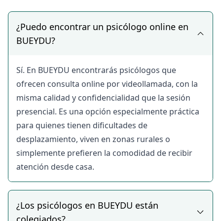
profesional.
Modalidades de
¿Puedo encontrar un psicólogo online en
consulta disponibles
BUEYDU?
en BUEYDU
Sí. En BUEYDU encontrarás psicólogos que
En BUEYDU encontrarás psicólogos que ofrecen
ofrecen consulta online por videollamada, con la
distintas modalidades de consulta adaptadas a tus
misma calidad y confidencialidad que la sesión
preferencias y disponibilidad:
presencial. Es una opción especialmente práctica
Consulta presencial, para quienes prefieren el
para quienes tienen dificultades de
contacto directo en consulta, con la privacidad y el
desplazamiento, viven en zonas rurales o
ambiente adecuado para trabajar en profundidad
simplemente prefieren la comodidad de recibir
con el profesional.
atención desde casa.
Consulta online por videollamada, para quienes
valoran la comodidad de recibir atención psicológica
desde casa, con la misma calidad y confidencialidad
¿Los psicólogos en BUEYDU están
que la sesión presencial.
colegiados?