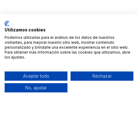
Confidencialidad y
condiciones del
servicio
Utilizamos cookies
Podemos utilizarlas para el análisis de los datos de nuestros
Aunque BUEYDU no garantiza directamente la
visitantes, para mejorar nuestro sitio web, mostrar contenido
personalizado y brindarle una excelente experiencia en el sitio web.
calidad o el resultado de los servicios publicados,
Para obtener más información sobre las cookies que utilizamos, abre
los ajustes.
todos los psicólogos colegiados están sujetos al
código deontológico de su colegio profesional, que
garantiza la confidencialidad de las sesiones y la
Aceptar todo
Rechazar
ética en el ejercicio de la profesión.
No, ajustar
Verifica siempre que el profesional dispone del
número de colegiado correspondiente y las
condiciones del servicio directamente antes de
iniciar las sesiones.