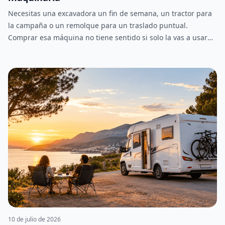
Necesitas una excavadora un fin de semana, un tractor para
la campaña o un remolque para un traslado puntual.
Comprar esa máquina no tiene sentido si solo la vas a usar
unos días al año, y llamar a cinco empresas de alquiler para
comparar precios tampoco es precisamente rápido. BUEYDU
nace para resolver justo eso: es una app y plataforma de
alquiler de maquinaria donde particulares y profesionales
publican y alquilan directamente entre ellos, sin
intermediarios. Como un Wallapop del alquiler, pero
especializado en maquinaria agrícola, de construcción,
forestal y vehículos. Buscas, comparas, contactas con el
propietario y alquilas, todo desde la misma plataforma.
Ahora mismo hay más de 1000 anuncios activos en BUEYDU,
con 103 anuncios nuevos publicados solo el último mes. Esto
es lo que necesitas saber sobre cómo funciona y qué puedes
alquilar.
10 de julio de 2026