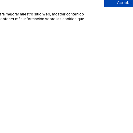
Aceptar
para mejorar nuestro sitio web, mostrar contenido
ra obtener más información sobre las cookies que
Contacto
Avisos legales
contacto@bueydu.com
Blog
Soporte técnico
Preguntas frecuentes
Whatsapp Bueydu
Términos y condiciones
Política de privacidad