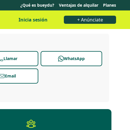
¿Qué es bueydu?
Ventajas de alquilar
Planes
Inicia sesión
+ Anúnciate
Llamar
WhatsApp
Email