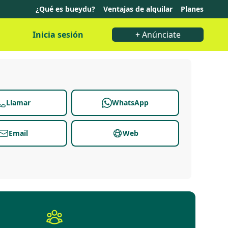
¿Qué es bueydu?
Ventajas de alquilar
Planes
Inicia sesión
+ Anúnciate
Llamar
WhatsApp
Email
Web