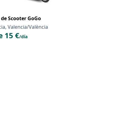
r de Scooter GoGo
ia, Valencia/València
 15 €
/día