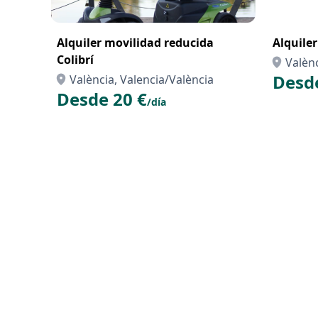
Alquiler movilidad reducida
Alquile
Colibrí
Valènc
Desde
València, Valencia/València
Desde 20 €
/día