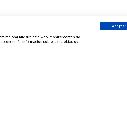
Aceptar
para mejorar nuestro sitio web, mostrar contenido
ra obtener más información sobre las cookies que
Contacto
Avisos legales
contacto@bueydu.com
Blog
Soporte técnico
Preguntas frecuentes