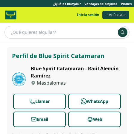
¿Qué es bueydu?
Ventajas de alquilar
Planes
Inicia sesión
+ Anúnciate
Blue Spirit Catamaran
Perfil de Blue Spirit Catamaran
Blue Spirit Catamaran - Raúl Alemán
Ramírez
Maspalomas
Llamar
WhatsApp
Email
Web