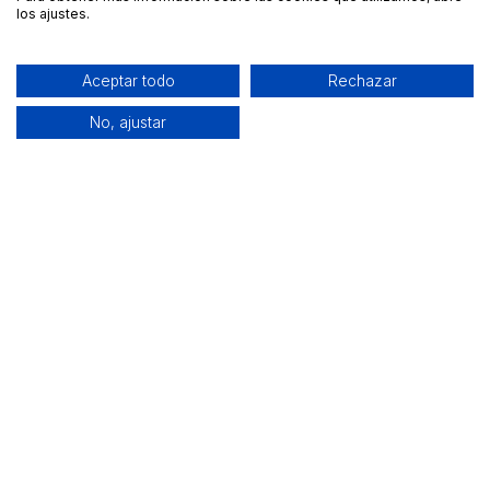
los ajustes.
Aceptar todo
Rechazar
No, ajustar
Alquiler de equipamiento profesional cerca de ti
Descarga nuestra app: