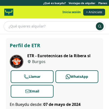
¿Qué es bueydu?
Ventajas de alquilar
Planes
Inicia sesión
+ Anúnciate
ETR
Perfil de ETR
ETR - Eurotecnicas de la Ribera sl
Burgos
Llamar
WhatsApp
Email
En Bueydu desde:
07 de mayo de 2024