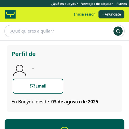
¿Qué es bueydu?
Ventajas de alquilar
Planes
Inicia sesión
+ Anúnciate
f0dc6601-4d98-43b2-bdfc-c0753661c496
Perfil de
-
Email
En Bueydu desde:
03 de agosto de 2025