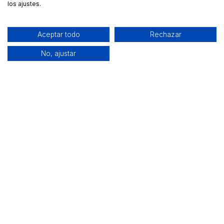
los ajustes.
Aceptar todo
Rechazar
No, ajustar
Alquiler de equipamiento profesional cerca de ti
Descarga nuestra app: