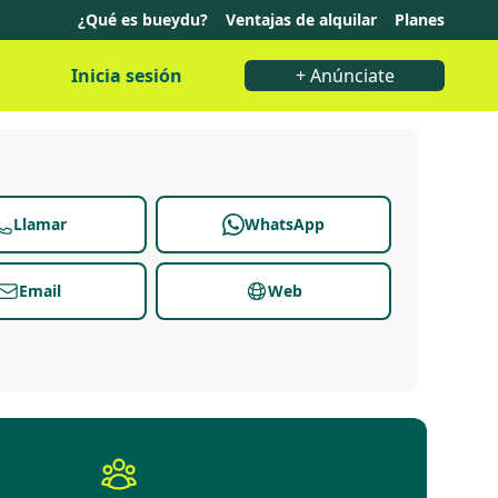
¿Qué es bueydu?
Ventajas de alquilar
Planes
Inicia sesión
+ Anúnciate
Llamar
WhatsApp
Email
Web