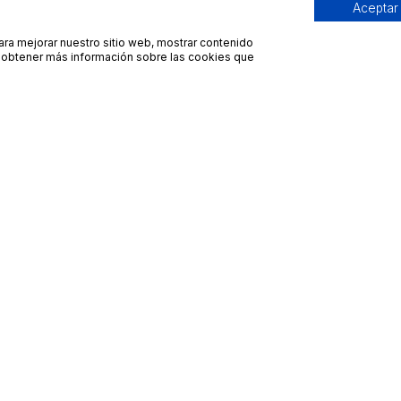
Aceptar
para mejorar nuestro sitio web, mostrar contenido
ra obtener más información sobre las cookies que
Contacto
Avisos legales
contacto@bueydu.com
Blog
Soporte técnico
Preguntas frecuentes
Whatsapp Bueydu
Términos y condiciones
Política de privacidad