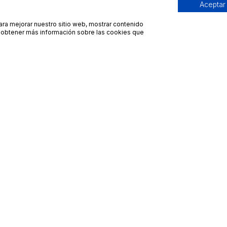
Aceptar
para mejorar nuestro sitio web, mostrar contenido
ra obtener más información sobre las cookies que
Contacto
Avisos legales
contacto@bueydu.com
Blog
Soporte técnico
Preguntas frecuentes
Whatsapp Bueydu
Términos y condiciones
Política de privacidad