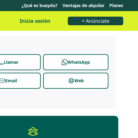
¿Qué es bueydu?
Ventajas de alquilar
Planes
Inicia sesión
+ Anúnciate
Llamar
WhatsApp
Email
Web