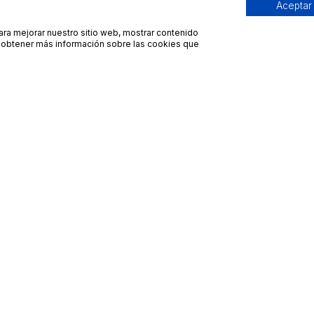
Aceptar
para mejorar nuestro sitio web, mostrar contenido
ra obtener más información sobre las cookies que
Contacto
Avisos legales
contacto@bueydu.com
Blog
Soporte técnico
Preguntas frecuentes
Whatsapp Bueydu
Términos y condiciones
Política de privacidad