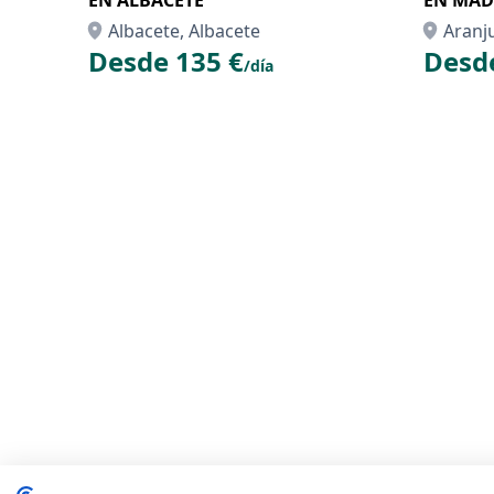
EN ALBACETE
EN MAD
Albacete, Albacete
Aranj
Desde 135 €
Desd
/día