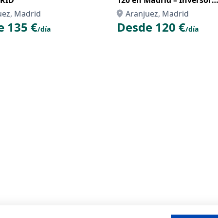
RID
120 en Madrid – Inversor
Electrohidráulico, Creeper
uez, Madrid
Aranjuez, Madrid
Confort Total
e 135 €
Desde 120 €
/día
/día