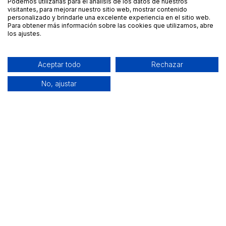
Podemos utilizarlas para el análisis de los datos de nuestros
visitantes, para mejorar nuestro sitio web, mostrar contenido
personalizado y brindarle una excelente experiencia en el sitio web.
Para obtener más información sobre las cookies que utilizamos, abre
los ajustes.
Aceptar todo
Rechazar
No, ajustar
Alquiler de equipamiento profesional cerca de ti
Descarga nuestra app: