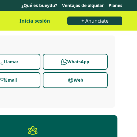
¿Qué es bueydu?
Ventajas de alquilar
Planes
Inicia sesión
+ Anúnciate
Llamar
WhatsApp
Email
Web