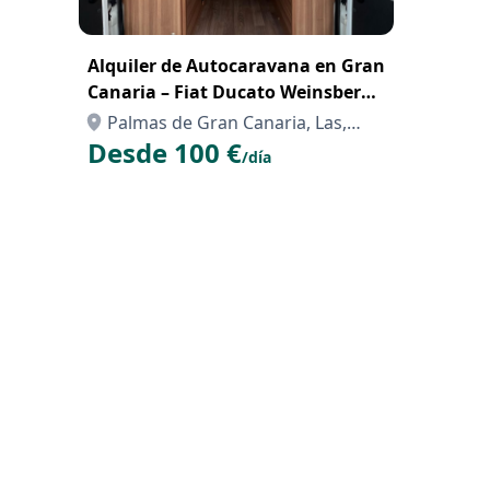
Alquiler de Autocaravana en Gran
Canaria – Fiat Ducato Weinsberg
Carabus 2019 para 4 personas
Palmas de Gran Canaria, Las,
Desde 100 €
Palmas, Las
/día