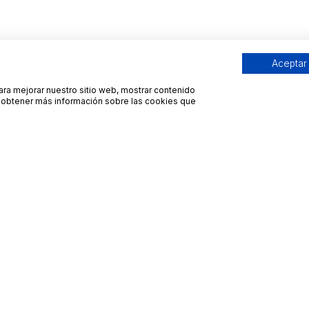
Aceptar
para mejorar nuestro sitio web, mostrar contenido
ra obtener más información sobre las cookies que
Contacto
Avisos legales
contacto@bueydu.com
Blog
Soporte técnico
Preguntas frecuentes