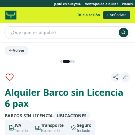
¿Qué es bueydu?
Ventajas de alquilar
Planes
Inicia sesión
+ Anúnciate
Volver
Alquiler Barco sin Licencia
6 pax
BARCOS SIN LICENCIA
UBICACIONES
IVA
Transporte
Seguro
Incluido
No incluido
Incluido