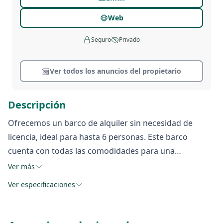
Web
Seguro
Privado
Ver todos los anuncios del propietario
Descripción
Ofrecemos un barco de alquiler sin necesidad de
licencia, ideal para hasta 6 personas. Este barco
cuenta con todas las comodidades para una
experiencia inolvidable en el agua. Disfruta del sol en
Ver más
el amplio solarium, escucha tu música favorita en la
Ver especificaciones
radio, y accede al agua fácilmente con la escalera
integrada. Además, el toldo te proporcionará sombra
cuando lo necesites. Para los amantes del mar,