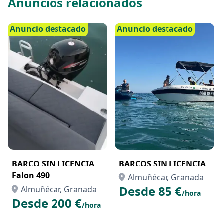
Anuncios relacionados
incluimos equipo de snorkel para que puedas explorar
las maravillas submarinas. ¡Zarpe con nosotros y viva
Anuncio destacado
Anuncio destacado
una aventura única!
BARCO SIN LICENCIA
BARCOS SIN LICENCIA
Falon 490
Almuñécar, Granada
Desde 85 €
Almuñécar, Granada
/hora
Desde 200 €
/hora