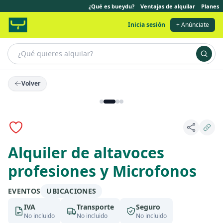
¿Qué es bueydu?
Ventajas de alquilar
Planes
Inicia sesión
+ Anúnciate
Volver
Alquiler de altavoces
profesiones y Microfonos
EVENTOS
UBICACIONES
IVA
Transporte
Seguro
No incluido
No incluido
No incluido