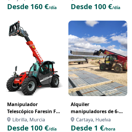
Desde 160 €
Desde 100 €
Alicante/Alacant
/día
/día
Manipulador
Alquiler
Telescópico Faresin FS
manipuladores de 6-
6 26
12-14-17 metros
Librilla, Murcia
Cartaya, Huelva
Desde 100 €
Desde 1 €
/día
/hora