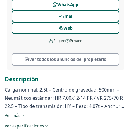
WhatsApp
Email
Web
Seguro
Privado
Ver todos los anuncios del propietario
Descripción
Carga nominal: 2.5t – Centro de gravedad: 500mm –
Neumáticos estándar: HR 7.00x12-14 PR / VR 275/70 R
22.5 – Tipo de transmisión: HY – Peso: 4.07t – Anchura
total: 1.323m
Ver más
Ver especificaciones