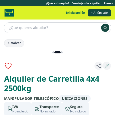
¿Qué es bueydu?
Ventajas de alquilar
Planes
Inicia sesión
+ Anúnciate
Volver
Alquiler de Carretilla 4x4
2500kg
MANIPULADOR TELESCÓPICO
UBICACIONES
IVA
Transporte
Seguro
No incluido
No incluido
No incluido