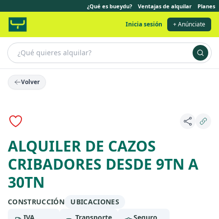
¿Qué es bueydu?
Ventajas de alquilar
Planes
Inicia sesión
+ Anúnciate
Volver
ALQUILER DE CAZOS
CRIBADORES DESDE 9TN A
30TN
CONSTRUCCIÓN
UBICACIONES
IVA
Transporte
Seguro