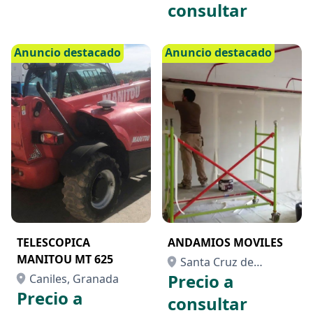
consultar
Anuncio destacado
Anuncio destacado
TELESCOPICA
ANDAMIOS MOVILES
MANITOU MT 625
Santa Cruz de
Precio a
Caniles, Granada
Tenerife, Santa Cruz
Precio a
de Tenerife
consultar