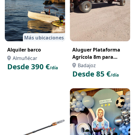
Más ubicaciones
Alquiler barco
Aluguer Plataforma
Agrícola 8m para
Almuñécar
Transporte de Painéis
Desde 390 €
Badajoz
/día
Solares – Parques
Desde 85 €
/día
Fotovoltaicos Portugal