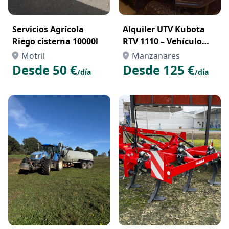
Servicios Agrícola
Alquiler UTV Kubota
Riego cisterna 10000l
RTV 1110 – Vehículo
Todoterreno
Motril
Manzanares
Profesional para
Desde 50 €
Desde 125 €
/día
/día
Trabajos en el Campo o
la Obra