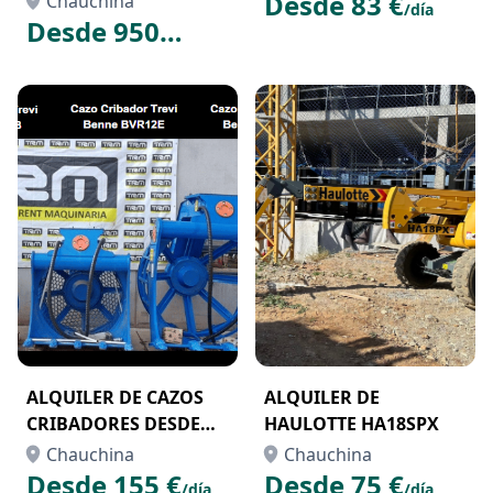
Desde 83 €
Chauchina
/día
Desde 950
€
/semana
ALQUILER DE CAZOS
ALQUILER DE
CRIBADORES DESDE
HAULOTTE HA18SPX
9TN A 30TN
Chauchina
Chauchina
Desde 155 €
Desde 75 €
/día
/día