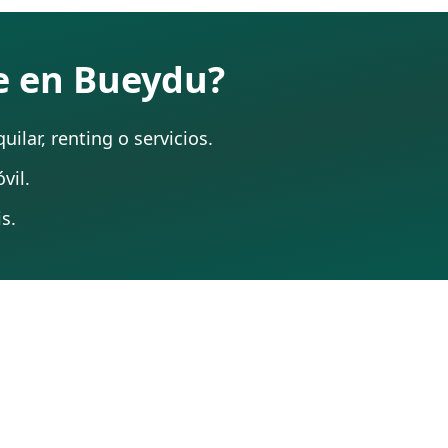
te en Bueydu?
ilar, renting o servicios.
vil.
s.