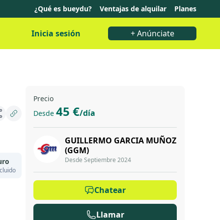
¿Qué es bueydu?
Ventajas de alquilar
Planes
Inicia sesión
+ Anúnciate
Precio
45 €
/día
Desde
GUILLERMO GARCIA MUÑOZ
(GGM)
Desde Septiembre 2024
uro
cluido
Chatear
Llamar