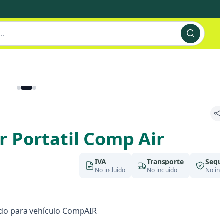
r Portatil Comp Air
IVA
Transporte
Seg
No incluido
No incluido
No in
ado para vehículo CompAIR