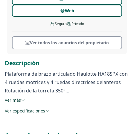
Web
Seguro
Privado
Ver todos los anuncios del propietario
Descripción
Plataforma de brazo articulado Haulotte HA18SPX con
4 ruedas motrices y 4 ruedas directrices delanteras
Rotación de la torreta 350°
Utilización en exterior: resiste velocidades de viento
Ver más
hasta 45km/h
Ver especificaciones