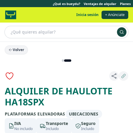
¿Qué es bueydu?
Ventajas de alquilar
Planes
Inicia sesión
+ Anúnciate
Volver
ALQUILER DE HAULOTTE
HA18SPX
PLATAFORMAS ELEVADORAS
UBICACIONES
IVA
Transporte
Seguro
No incluido
Incluido
Incluido