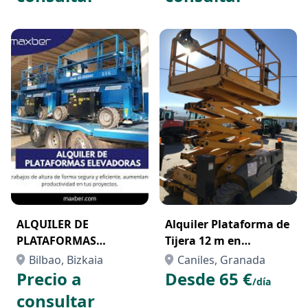
ALQUILER DE
Alquiler Plataforma de
PLATAFORMAS
Tijera 12 m en
ELEVADORAS
Granada | Haulotte
Bilbao, Bizkaia
Caniles, Granada
COMPACT 12DX
Precio a
Desde 65 €
/día
consultar