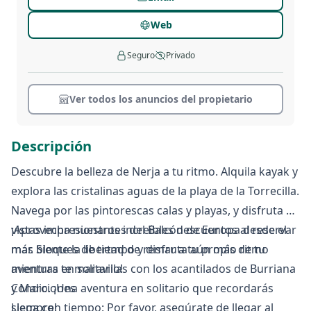
Web
Seguro
Privado
Ver todos los anuncios del propietario
Descripción
Descubre la belleza de Nerja a tu ritmo. Alquila kayak y
explora las cristalinas aguas de la playa de la Torrecilla.
Navega por las pintorescas calas y playas, y disfruta de
vistas impresionantes del Balcón de Europa desde el
¡Aprovecha nuestros increíbles descuentos al reservar
mar. Siente la libertad de remar a tu propio ritmo
más bloques de tiempo y disfruta aún más de tu
mientras te maravillas con los acantilados de Burriana
aventura en solitario!
y Maro. ¡Una aventura en solitario que recordarás
Condiciones
siempre!
Llega con tiempo: Por favor, asegúrate de llegar al