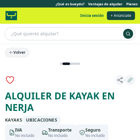
¿Qué es bueydu?
Ventajas de alquilar
Planes
Inicia sesión
+ Anúnciate
Volver
ALQUILER DE KAYAK EN
NERJA
KAYAKS
UBICACIONES
IVA
Transporte
Seguro
No incluido
No incluido
No incluido