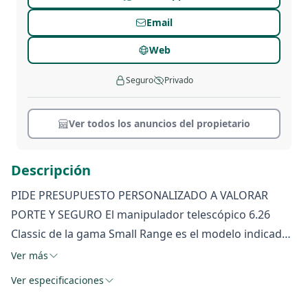
Email
Web
Seguro
Privado
Ver todos los anuncios del propietario
Descripción
PIDE PRESUPUESTO PERSONALIZADO A VALORAR
PORTE Y SEGURO El manipulador telescópico 6.26
Classic de la gama Small Range es el modelo indicado
en todas las situaciones en las cuales las estructuras y
Ver más
los ambientes de trabajo presentan espacios
Ver especificaciones
limitados. Sus reducidas dimensiones hacen de este