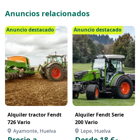
manipulador telescópico un todoterreno incluso en
espacios reducidos, garantizando un excelente
Anuncios relacionados
rendimiento en todas las condiciones tanto en
agricultura como en construcción.
Anuncio destacado
Anuncio destacado
Alquiler tractor Fendt
Alquiler Fendt Serie
726 Vario
200 Vario
Ayamonte, Huelva
Lepe, Huelva
Precio a
Desde 18 €