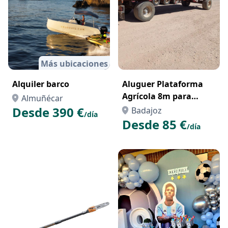
Más ubicaciones
Alquiler barco
Aluguer Plataforma
Agrícola 8m para
Almuñécar
Transporte de Painéis
Desde 390 €
Badajoz
/día
Solares – Parques
Desde 85 €
/día
Fotovoltaicos Portugal