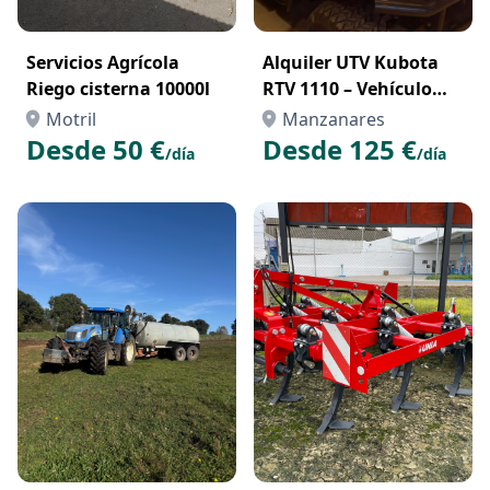
Servicios Agrícola
Alquiler UTV Kubota
Riego cisterna 10000l
RTV 1110 – Vehículo
Todoterreno
Motril
Manzanares
Profesional para
Desde 50 €
Desde 125 €
/día
/día
Trabajos en el Campo o
la Obra