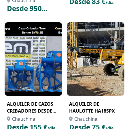
Desde 83 €
Chauchina
/día
Desde 950
€
/semana
ALQUILER DE CAZOS
ALQUILER DE
CRIBADORES DESDE
HAULOTTE HA18SPX
9TN A 30TN
Chauchina
Chauchina
Desde 155 €
Desde 75 €
/día
/día