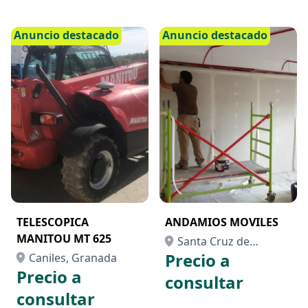
Anuncio destacado
Anuncio destacado
TELESCOPICA
ANDAMIOS MOVILES
MANITOU MT 625
Santa Cruz de
Precio a
Caniles, Granada
Tenerife, Santa Cruz
Precio a
de Tenerife
consultar
consultar