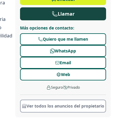
ura
Llamar
ria
o
Más opciones de contacto
:
ilidad
Quiero que me llamen
WhatsApp
Email
Web
Seguro
Privado
Ver todos los anuncios del propietario