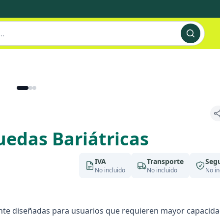
ruedas Bariátricas
IVA
Transporte
Seg
No incluido
No incluido
No in
mente diseñadas para usuarios que requieren mayor capacid