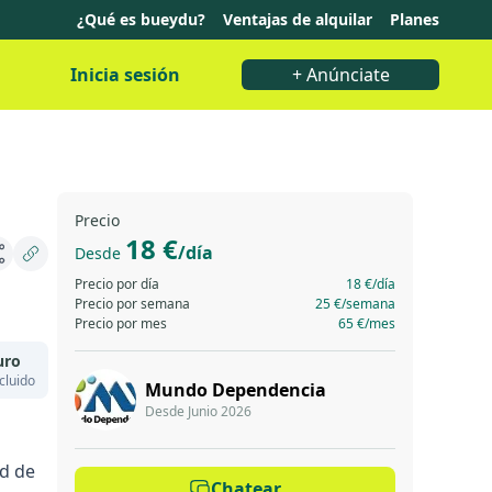
¿Qué es bueydu?
Ventajas de alquilar
Planes
Inicia sesión
+ Anúnciate
Precio
18 €
/día
Desde
Precio por día
18 €
/día
Precio por semana
25 €
/semana
Precio por mes
65 €
/mes
uro
cluido
Mundo Dependencia
Desde Junio 2026
ad de
Chatear