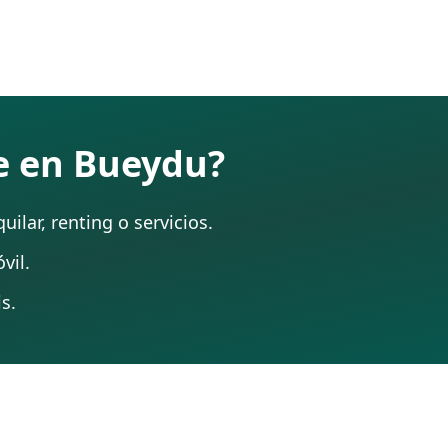
te en Bueydu?
ilar, renting o servicios.
vil.
s.