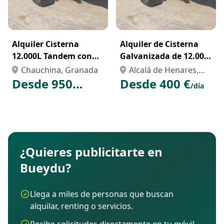
Alquiler Cisterna
Alquiler de Cisterna
12.000L Tandem con
Galvanizada de 12.000
Depresor Hertell
Litros en Madrid – Eje
Chauchina, Granada
Alcalá de Henares,
Granada
Tándem y Depresor
Desde 950
Desde 400 €
Madrid
/día
Hertell
€
/semana
¿Quieres publicitarte en
Bueydu?
Llega a miles de personas que buscan
alquilar, renting o servicios.