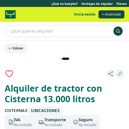
¿Qué es bueydu?
Ventajas de alquilar
Planes
Inicia sesión
+ Anúnciate
Volver
Alquiler de tractor con
Cisterna 13.000 litros
CISTERNAS
UBICACIONES
IVA
Transporte
Seguro
No incluido
No incluido
No incluido