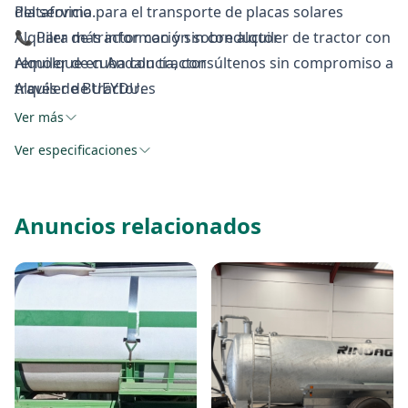
Plataforma para el transporte de placas solares
del servicio.
Alquiler de tractor con y sin conductor
📞 Para más información sobre alquiler de tractor con
Alquiler de cuba con tractor
remolque en Andalucía, consúltenos sin compromiso a
Alquiler de tractores
través de BUEYDU.
Alquiler de Plataforma con y sin conductor
Ver más
Ver especificaciones
Anuncios relacionados