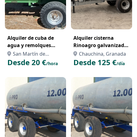
Alquiler de cuba de
Alquiler cisterna
agua y remolques
Rinoagro galvanizada
agrícola basculante
9000 L agua riego
San Martín de
Chauchina, Granada
ganado y obras civiles
Desde 20 €
Desde 125 €
Valdeiglesias, Madrid
/hora
/día