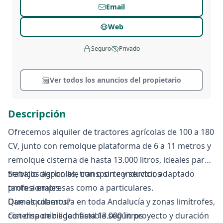
Email
Web
Seguro
Privado
Ver todos los anuncios del propietario
Descripción
Ofrecemos alquiler de tractores agrícolas de 100 a 180
CV, junto con remolque plataforma de 6 a 11 metros y
remolque cisterna de hasta 13.000 litros, ideales para
trabajos agrícolas, transporte y servicios
Servicio disponible con o sin conductor, adaptado
profesionales.
tanto a empresas como a particulares.
Que alquilamos?
Damos cobertura en toda Andalucía y zonas limítrofes,
Cisterna de riego hasta 13.000 litros
con disponibilidad flexible según proyecto y duración