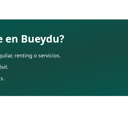
te en Bueydu?
ilar, renting o servicios.
vil.
s.