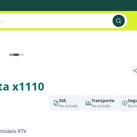
ta x1110
IVA
Transporte
Seg
No incluido
No incluido
No in
, modelo RTV