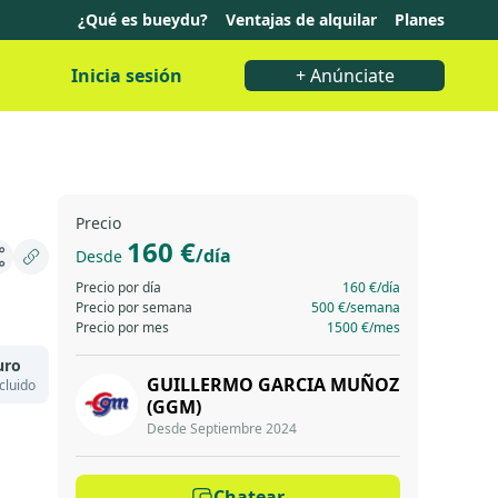
¿Qué es bueydu?
Ventajas de alquilar
Planes
Inicia sesión
+ Anúnciate
Precio
160 €
/día
Desde
Precio por día
160 €
/día
Precio por semana
500 €
/semana
Precio por mes
1500 €
/mes
uro
GUILLERMO GARCIA MUÑOZ
cluido
(GGM)
Desde Septiembre 2024
Chatear