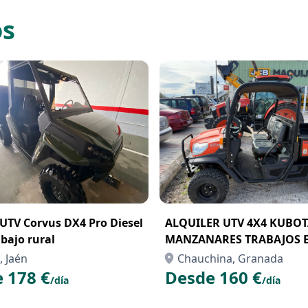
os
 UTV Corvus DX4 Pro Diesel
ALQUILER UTV 4X4 KUBOTA
abajo rural
MANZANARES TRABAJOS 
EXPLOTACIONES AGRICOL
 Jaén
Chauchina, Granada
 178 €
Desde 160 €
/día
/día