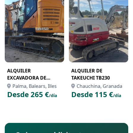
ALQUILER
ALQUILER DE
EXCAVADORA DE
TAKEUCHI TB230
CADENAS CASE
Palma, Balears, Illes
Chauchina, Granada
CX145DSR
Desde 265 €
Desde 115 €
/día
/día