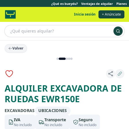
¿Qué es bueydu?
Ventajas de alquilar
Planes
Inicia sesión
+ Anúnciate
Volver
ALQUILER EXCAVADORA DE
RUEDAS EWR150E
EXCAVADORAS
UBICACIONES
IVA
Transporte
Seguro
No incluido
No incluido
No incluido