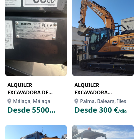
ALQUILER
ALQUILER
EXCAVADORA DE
EXCAVADORA
CADENAS KOBELCO
CADENAS CASE CX210E
Málaga, Málaga
Palma, Balears, Illes
SK140SRLC7
Desde 5500
Desde 300 €
/día
€
/mes