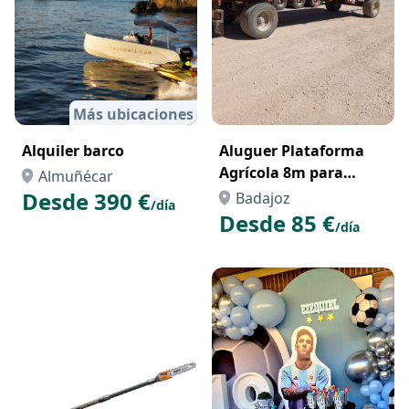
Más ubicaciones
Alquiler barco
Aluguer Plataforma
Agrícola 8m para
Almuñécar
Transporte de Painéis
Desde 390 €
Badajoz
/día
Solares – Parques
Desde 85 €
/día
Fotovoltaicos Portugal