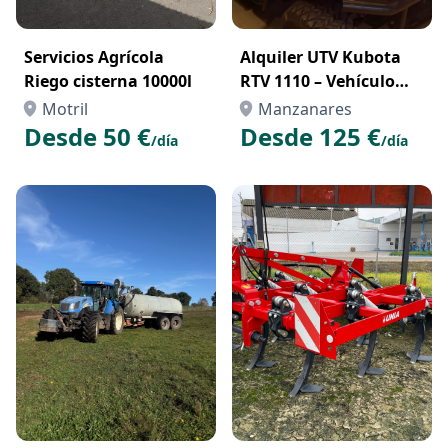
Servicios Agrícola
Alquiler UTV Kubota
Riego cisterna 10000l
RTV 1110 – Vehículo
Todoterreno
Motril
Manzanares
Profesional para
Desde 50 €
Desde 125 €
/día
/día
Trabajos en el Campo o
la Obra