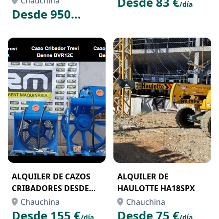
Desde 83 €
Chauchina
/día
Desde 950
€
/semana
ALQUILER DE CAZOS
ALQUILER DE
CRIBADORES DESDE
HAULOTTE HA18SPX
9TN A 30TN
Chauchina
Chauchina
Desde 155 €
Desde 75 €
/día
/día