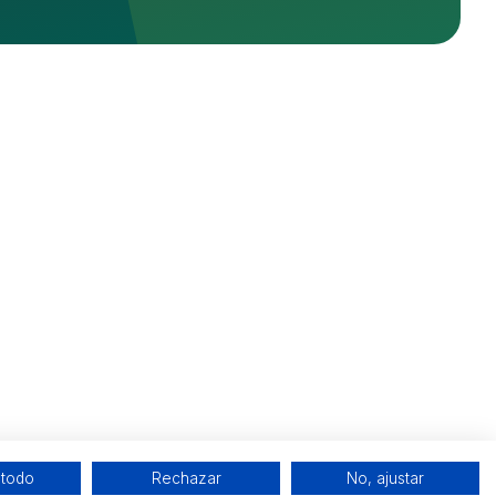
 todo
Rechazar
No, ajustar