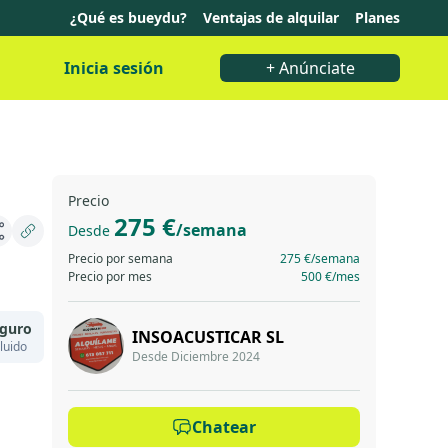
¿Qué es bueydu?
Ventajas de alquilar
Planes
Inicia sesión
+ Anúnciate
Precio
275 €
/semana
Desde
Precio por semana
275 €
/semana
Precio por mes
500 €
/mes
guro
INSOACUSTICAR SL
luido
Desde Diciembre 2024
Chatear