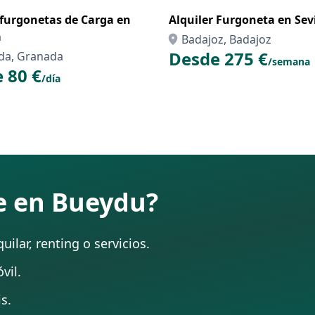
 furgonetas de Carga en
Alquiler Furgoneta en Sevi
a
Badajoz, Badajoz
Desde 275 €
da, Granada
/semana
 80 €
/día
te en Bueydu?
ilar, renting o servicios.
vil.
s.