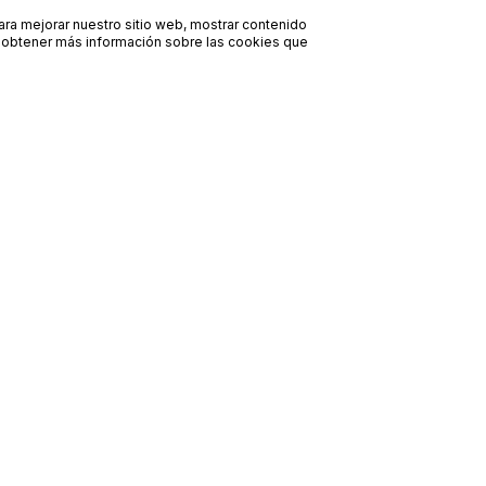
para mejorar nuestro sitio web, mostrar contenido
ra obtener más información sobre las cookies que
Contacto
Avisos legales
contacto@bueydu.com
Blog
Soporte técnico
Preguntas frecuentes
Whatsapp Bueydu
Términos y condiciones
Política de privacidad
Política de cookies