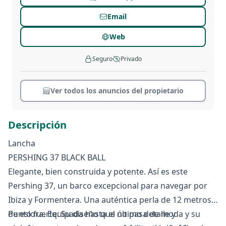
Email
Web
Seguro
Privado
Ver todos los anuncios del propietario
Descripción
Lancha
PERSHING 37 BLACK BALL
Elegante, bien construida y potente. Así es este
Pershing 37, un barco excepcional para navegar por
Ibiza y Formentera. Una auténtica perla de 12 metros
de eslora. Equipada hasta el último detalle y
Punto fuerte: Su diseño que no pasa de moda y su