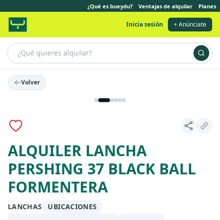
¿Qué es bueydu?
Ventajas de alquilar
Planes
Inicia sesión
+ Anúnciate
Volver
ALQUILER LANCHA
PERSHING 37 BLACK BALL
FORMENTERA
LANCHAS
UBICACIONES