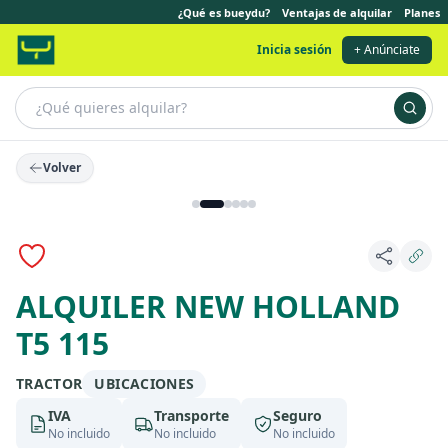
¿Qué es bueydu?
Ventajas de alquilar
Planes
Inicia sesión
+ Anúnciate
Volver
ALQUILER NEW HOLLAND
T5 115
TRACTOR
UBICACIONES
IVA
Transporte
Seguro
No incluido
No incluido
No incluido