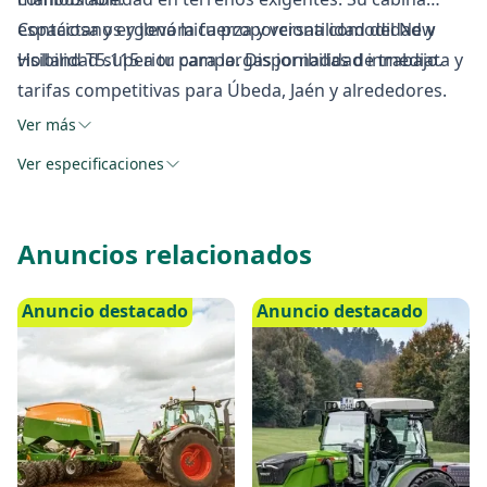
espaciosa y ergonómica proporciona comodidad y
Contáctanos y lleva la fuerza y versatilidad del New
visibilidad superior para largas jornadas de trabajo.
Holland T5.115 a tu campo. Disponibilidad inmediata y
tarifas competitivas para Úbeda, Jaén y alrededores.
Ver más
Ver especificaciones
Anuncios relacionados
Anuncio destacado
Anuncio destacado