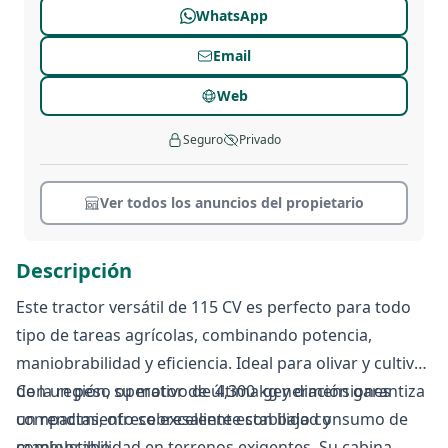
WhatsApp
Email
Web
Seguro
Privado
Ver todos los anuncios del propietario
Descripción
Este tractor versátil de 115 CV es perfecto para todo
tipo de tareas agrícolas, combinando potencia,
maniobrabilidad y eficiencia. Ideal para olivar y cultivos
de la región, su motor de última generación garantiza
Con un peso operativo de 4,300 kg y dimensiones
un rendimiento sobresaliente con bajo consumo de
compactas, ofrece excelente estabilidad y
combustible.
maniobrabilidad en terrenos exigentes. Su cabina