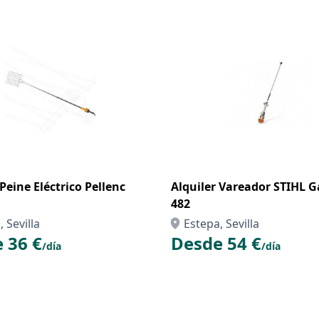
 Peine Eléctrico Pellenc
Alquiler Vareador STIHL G
482
 Sevilla
Estepa, Sevilla
 36 €
Desde 54 €
/día
/día