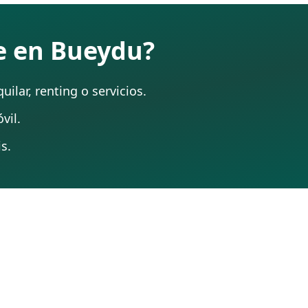
te en Bueydu?
ilar, renting o servicios.
vil.
s.