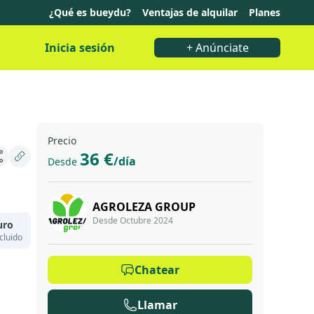
¿Qué es bueydu?
Ventajas de alquilar
Planes
Inicia sesión
+ Anúnciate
Precio
36 €
/día
Desde
AGROLEZA GROUP
Desde Octubre 2024
uro
cluido
Chatear
Llamar