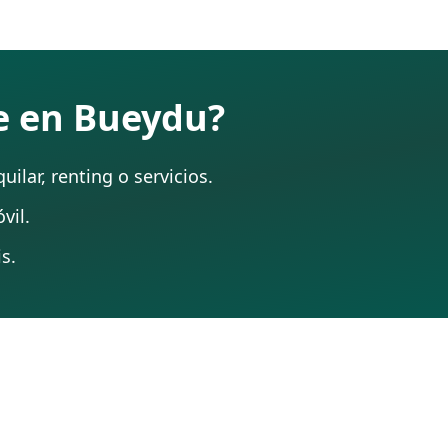
te en Bueydu?
ilar, renting o servicios.
vil.
s.