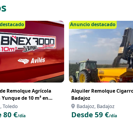
os
destacado
Anuncio destacado
 de Remolque Agrícola
Alquiler Remolque Cigarr
n Yunque de 10 m³ en
Badajoz
 Resistencia y Capacidad
, Toledo
Badajoz, Badajoz
 Campo
 80 €
Desde 59 €
/día
/día