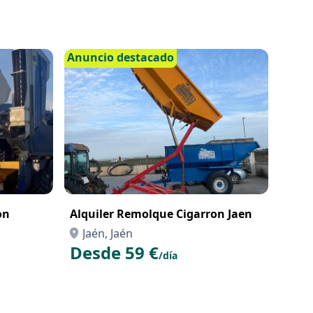
Anuncio destacado
on
Alquiler Remolque Cigarron Jaen
Jaén, Jaén
Desde 59 €
/día