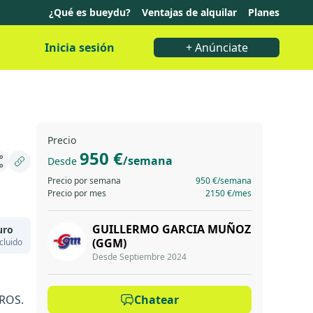
¿Qué es bueydu?
Ventajas de alquilar
Planes
Inicia sesión
+ Anúnciate
Precio
950 €
/semana
Desde
Precio por semana
950 €
/semana
Precio por mes
2150 €
/mes
GUILLERMO GARCIA MUÑOZ
uro
(GGM)
cluido
Desde Septiembre 2024
ROS.
Chatear