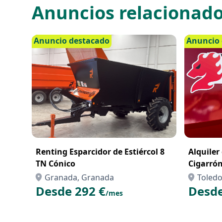
Anuncios relacionad
Anuncio destacado
Anuncio 
Renting Esparcidor de Estiércol 8
Alquiler
TN Cónico
Cigarró
Toledo –
Granada, Granada
Toledo
para el
Desde 292 €
Desde
/mes