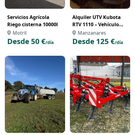
Servicios Agrícola
Alquiler UTV Kubota
Riego cisterna 10000l
RTV 1110 – Vehículo
Todoterreno
Motril
Manzanares
Profesional para
Desde 50 €
Desde 125 €
/día
/día
Trabajos en el Campo o
la Obra