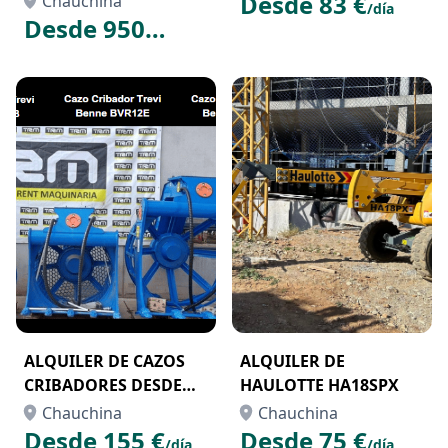
Desde 83 €
Chauchina
/día
Desde 950
€
/semana
ALQUILER DE CAZOS
ALQUILER DE
CRIBADORES DESDE
HAULOTTE HA18SPX
9TN A 30TN
Chauchina
Chauchina
Desde 155 €
Desde 75 €
/día
/día