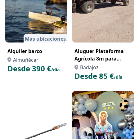
Más ubicaciones
Alquiler barco
Aluguer Plataforma
Agrícola 8m para
Almuñécar
Transporte de Painéis
Desde 390 €
Badajoz
/día
Solares – Parques
Desde 85 €
/día
Fotovoltaicos Portugal