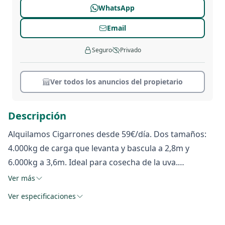
WhatsApp
Email
Seguro
Privado
Ver todos los anuncios del propietario
Descripción
Alquilamos Cigarrones desde 59€/día. Dos tamaños:
4.000kg de carga que levanta y bascula a 2,8m y
6.000kg a 3,6m. Ideal para cosecha de la uva.
Ubicación Córdoba A45 Km5 Salida 5. Ubicación Fuente
Ver más
Palmera Ctra Palma del Rio Km1
Ver especificaciones