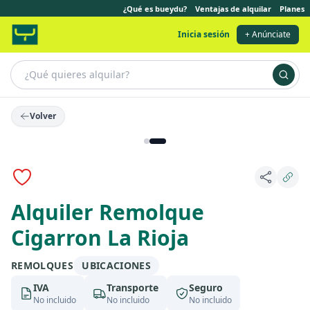
¿Qué es bueydu?
Ventajas de alquilar
Planes
Inicia sesión
+ Anúnciate
Volver
Alquiler Remolque
Cigarron La Rioja
REMOLQUES
UBICACIONES
IVA
Transporte
Seguro
No incluido
No incluido
No incluido