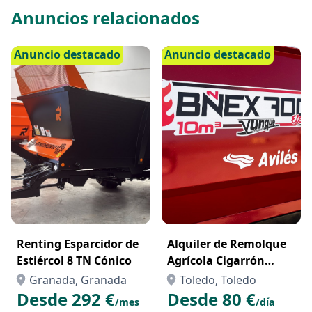
Anuncios relacionados
Anuncio destacado
Anuncio destacado
Renting Esparcidor de
Alquiler de Remolque
Estiércol 8 TN Cónico
Agrícola Cigarrón
Yunque de 10 m³ en
Granada, Granada
Toledo, Toledo
Toledo – Resistencia y
Desde 292 €
Desde 80 €
/mes
/día
Capacidad para el