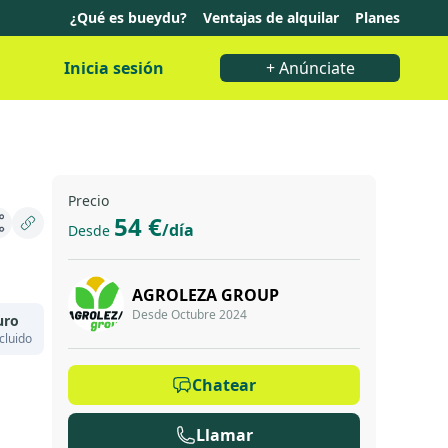
¿Qué es bueydu?
Ventajas de alquilar
Planes
Inicia sesión
+ Anúnciate
Precio
54 €
/día
Desde
AGROLEZA GROUP
Desde Octubre 2024
uro
cluido
Chatear
Llamar