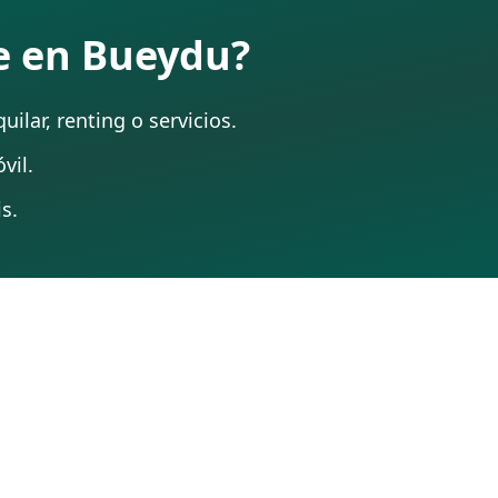
te en Bueydu?
ilar, renting o servicios.
vil.
s.