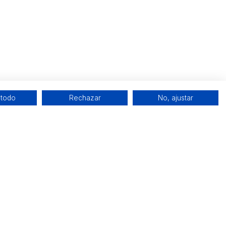
 todo
Rechazar
No, ajustar
Redes sociales