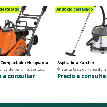
destacado
Anuncio destacado
 Compactador Husqvarna
Aspiradora Karcher
Cruz de Tenerife, Santa
Santa Cruz de Tenerife, 
o a consultar
Precio a consulta
e Tenerife
Cruz de Tenerife