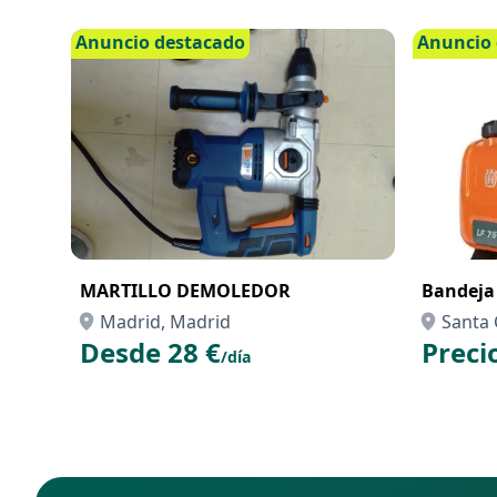
Anuncio destacado
Anuncio 
MARTILLO DEMOLEDOR
Bandeja
Madrid, Madrid
Santa 
Desde 28 €
Preci
Cruz d
/día