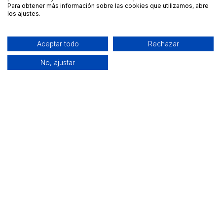
Para obtener más información sobre las cookies que utilizamos, abre
los ajustes.
Aceptar todo
Rechazar
No, ajustar
Alquiler de equipamiento profesional cerca de ti
Descarga nuestra app: