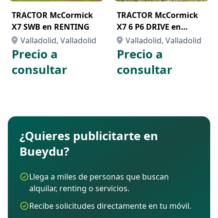
funcionamiento rápido, eficaz y, por tanto, productivo
TRACTOR McCormick
TRACTOR McCormick
del cargador frontal.
X7 SWB en RENTING
X7 6 P6 DRIVE en
Además de la toma de fuerza estándar de 540 y 540
RENTING
Valladolid, Valladolid
Valladolid, Valladolid
ECO, también se puede solicitar una toma de fuerza de
Precio a
Precio a
1.000.
consultar
consultar
¿Quieres publicitarte en
Bueydu?
Llega a miles de personas que buscan
alquilar, renting o servicios.
Recibe solicitudes directamente en tu móvil.