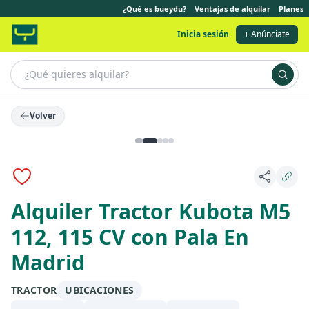
¿Qué es bueydu?
Ventajas de alquilar
Planes
Inicia sesión
+ Anúnciate
Volver
Alquiler Tractor Kubota M5
112, 115 CV con Pala En
Madrid
TRACTOR
UBICACIONES