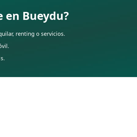
te en Bueydu?
ilar, renting o servicios.
vil.
s.