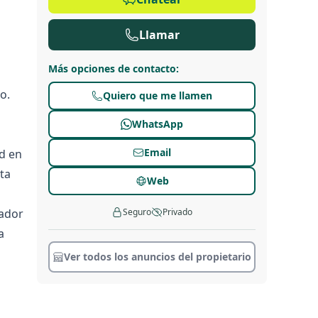
Llamar
Más opciones de contacto
:
o.
Quiero que me llamen
WhatsApp
Email
d en
ta
Web
rador
Seguro
Privado
a
Ver todos los anuncios del propietario