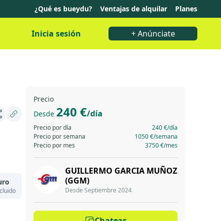
¿Qué es bueydu?
Ventajas de alquilar
Planes
Inicia sesión
+ Anúnciate
Precio
240 €
/día
Desde
Precio por día
240 €
/día
Precio por semana
1050 €
/semana
Precio por mes
3750 €
/mes
GUILLERMO GARCIA MUÑOZ
(GGM)
uro
Desde Septiembre 2024
cluido
Chatear