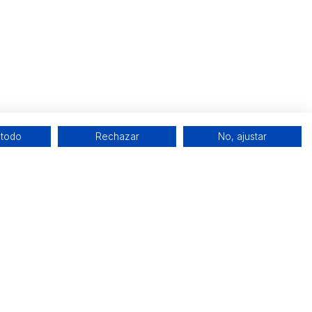
 todo
Rechazar
No, ajustar
Redes sociales