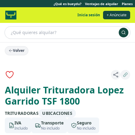
¿Qué es bueydu?
Ventajas de alquilar
Planes
Inicia sesión
+ Anúnciate
Volver
Alquiler Trituradora Lopez
Garrido TSF 1800
TRITURADORAS
UBICACIONES
IVA
Transporte
Seguro
Incluido
No incluido
No incluido