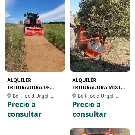
ALQUILER
ALQUILER
TRITURADORA DE
TRITURADORA MIXTA
PIEDRAS MARCA
FORESTAPIEDRA
Bell-lloc d'Urgell,
Bell-lloc d'Urgell,
BUGNOT
MARCA BUGNOT
Precio a
Precio a
Lleida
Lleida
consultar
consultar